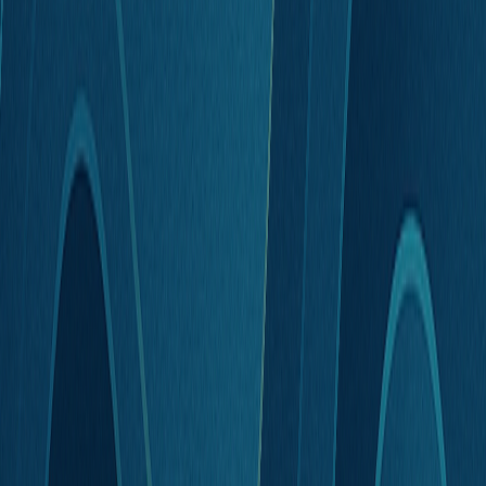
LLMエージェント運用の信頼性問題
Hermes AgentのバックエンドをローカルQwenに寄せて試
したときに感じた、低リスク作業と副作用ありタスクの信
頼性の差についての実験ログです。
...
#
Hermes Agent
#
Qwen
#
ローカルLLM
#
エージェント
1
続きを読む