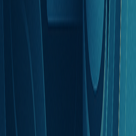
2026年5月19日
ローカルAI
8
分
ローカルAI専用機としてASUS
Ascent GX10を導入した