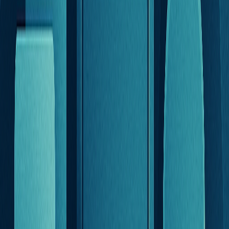
8
分
家庭内の写真・動画をローカルAIで検
索できるようにする GX10 Gallery開
発記
外付けストレージにたまった家庭内の写真と動画を、
GX10上のQwen、STT、顔検出、SQLite検索でローカル
AIメディアライブラリ化する開発記録です。
...
#
ASUS Ascent GX10
#
Qwen
#
写真管理
#
動画管理
2
続きを読む