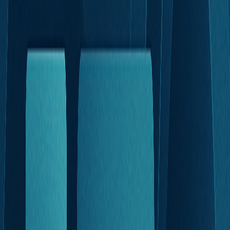
2026年6月4日
ローカルAI
8
分
Qwenで写真と動画をテキスト化し、
人物ラベルまで検索に入れる
写真サムネイル、動画キーフレーム、STT、EXIF/GPS、
人物ラベルを組み合わせて、家庭内メディアを自然言語で
検索できるようにした実装メモです。
...
#
ASUS Ascent GX10
#
Qwen
#
写真管理
#
動画管理
2
続きを読む