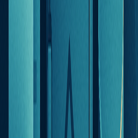
2026年5月26日
ローカルAI
8
分
同じ電卓アプリのソースを読む: