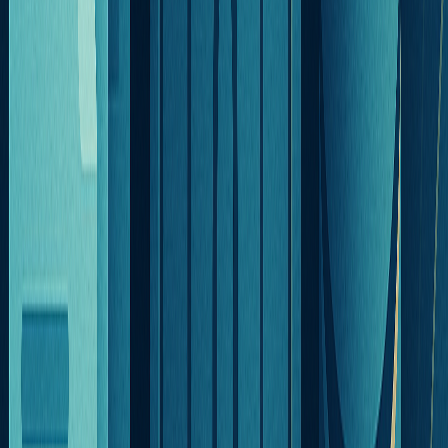
Claude CodeのLLMをGX10上のローカルQwenに差し替
え、Opus 4.7と同じSwiftUI電卓アプリを作らせた。どち
らもビルドとSimulator起動までは到達したが、完成度に
ははっきり差が出た。
...
#
Claude Code
#
GX10 Qwen
#
SwiftUI
#
ローカルAI
1
続きを読む