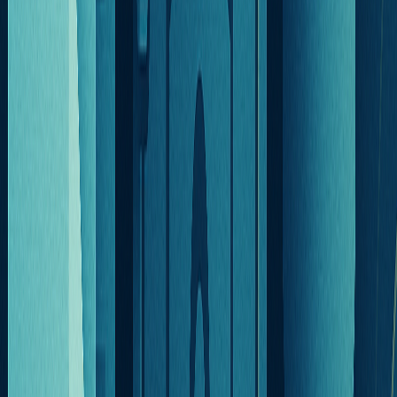
2026年5月25日
ローカルAI
9
分
Claude CodeをGX10のQwenにつな
いで、Opus 4.7と同じ電卓アプリを
作らせてみた