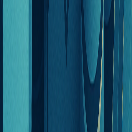
ローカルAI
8
分
Mac StudioのGemma 4とGX10の
Qwenを比べたら、Qwenは速く、
Gemmaは慎重だった
Mac Studio上のGemma 4と、ASUS Ascent GX10上の
Qwenを同じようなAtlas/OpenClaw系タスクで直接比較し
た。Qwenはかなり速く、Gemmaは少し慎重だった。
...
#
ASUS Ascent GX10
#
Mac Studio
#
Qwen
#
Gemma 4
2
続きを読む