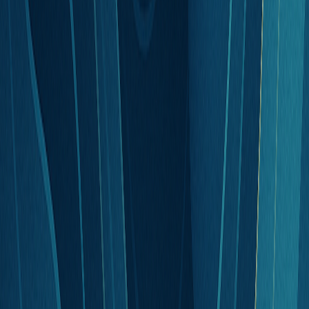
2026年4月22日
5
分
Codex Exec から画像生成できた。し
かも今は gpt-image-2 が熱い
codex exec はコードを書くだけではなかった。画像生成
も普通に通るし、しかも今のタイミングでは OpenAI の新
しい gpt-image-2 が見えていてかなり面白い。
...